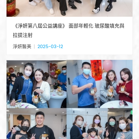
《淨妍第八屆公益講座》 面部年輕化 玻尿酸填充與
拉提注射
淨妍醫美
2025-03-12