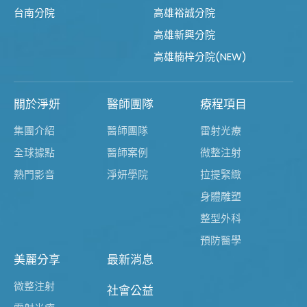
台南分院
高雄裕誠分院
高雄新興分院
高雄楠梓分院(NEW)
關於淨妍
醫師團隊
療程項目
集團介紹
醫師團隊
雷射光療
全球據點
醫師案例
微整注射
熱門影音
淨妍學院
拉提緊緻
身體雕塑
整型外科
預防醫學
美麗分享
最新消息
微整注射
社會公益