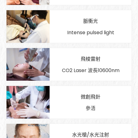
脈衝光
Intense pulsed light
飛梭雷射
CO2 Laser 波長10600nm
微創飛針
參浯
水光槍/水光注射