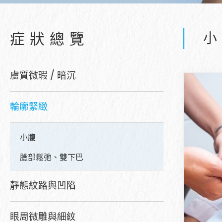
症狀總覽
小
膚質微瑕 / 暗沉
輪廓緊緻
小腹
臉部鬆弛、雙下巴
靜態紋路與凹陷
眼周微雕與細紋