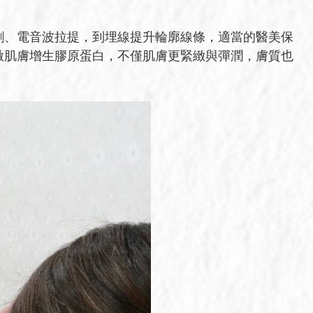
劑、電音波拉提，到埋線提升輪廓線條，適當的醫美保
激肌膚增生膠原蛋白，不僅肌膚更緊緻與彈潤，膚質也