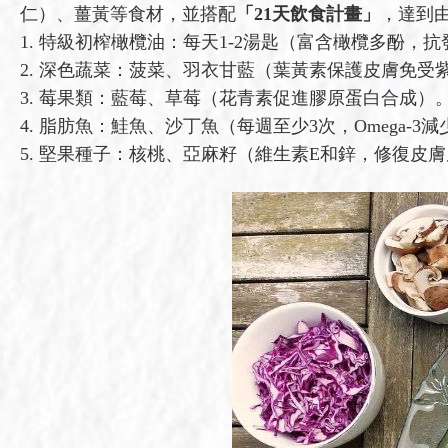
仁）、薑黃等食材，並搭配
「21天飲食計畫」
，達到
1. 特級初榨橄欖油：每天1-2湯匙（富含橄欖多酚，
2. 深色蔬菜：菠菜、羽衣甘藍（葉黃素保護皮膚免受
3. 莓果類：藍莓、草莓（花青素促進膠原蛋白合成）
4. 脂肪魚：鮭魚、沙丁魚（每週至少3次，Omega-3
5. 堅果種子：核桃、亞麻籽（維生素E和鋅，修復皮