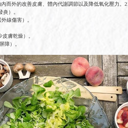
由內而外的改善皮膚、體內代謝調節以及降低氧化壓力。2
抗發炎）。
紫外線傷害）。
。
減少皮膚乾燥）。
膚屏障）。