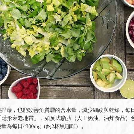
也能改善角質層的含水量，減少細紋與乾燥，每日建議量為體重
避免「隱形衰老地雷」，如反式脂肪（人工奶油、油炸食品
為每日≤300mg（約2杯黑咖啡）。