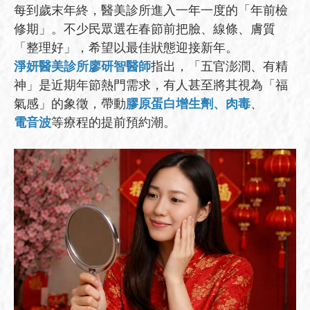
每到歲末年終，醫美診所進入一年一度的「年前檢
修期」。不少民眾選在春節前把臉、線條、膚質
「整理好」，希望以最佳狀態迎接新年。
淨妍醫美診所廖研智醫師
指出，「五官澎潤、有精
神」是近期年節熱門需求，有人甚至將其視為「福
氣感」的象徵，帶動
膠原蛋白增生劑、肉毒
、
電音波
等療程的提前預約潮。