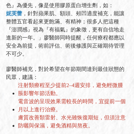
色』為優先，像是使用膠原蛋白增生劑，如：
妮芙蕾
，針對蘋果肌、額頭、頰凹適度補充，能讓
整體五官看起來更飽滿、有精神；很多人把這種
『澎潤感』視為『有福氣』的象徵，更有自信地走
進新的一年。」廖醫師同時提醒，任何療程都應以
安全為前提，術前評估、術後修護與正確期待管理
不可少。
廖醫師補充，對於希望在年節期間達到最佳狀態的
民眾，建議：
注射類療程至少提前2–4週安排，避免輕微腫
脹影響年節活動。
電音波的呈現效果需較長的時間，宜提前一個
月以上進行治療。
膚質改善類雷射、水光雖恢復期短，但須注意
防曬與保濕，避免酒精與熬夜。