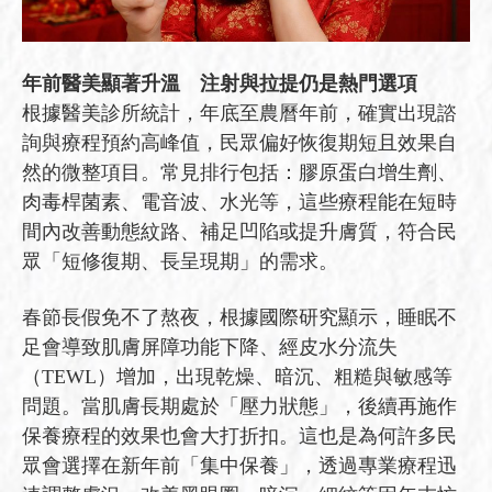
年前醫美顯著升溫 注射與拉提仍是熱門選項
根據醫美診所統計，年底至農曆年前，確實出現諮
詢與療程預約高峰值，民眾偏好恢復期短且效果自
然的微整項目。常見排行包括：膠原蛋白增生劑、
肉毒桿菌素、電音波、水光等，這些療程能在短時
間內改善動態紋路、補足凹陷或提升膚質，符合民
眾「短修復期、長呈現期」的需求。
春節長假免不了熬夜，根據國際研究顯示，睡眠不
足會導致肌膚屏障功能下降、經皮水分流失
（TEWL）增加，出現乾燥、暗沉、粗糙與敏感等
問題。當肌膚長期處於「壓力狀態」，後續再施作
保養療程的效果也會大打折扣。這也是為何許多民
眾會選擇在新年前「集中保養」，透過專業療程迅