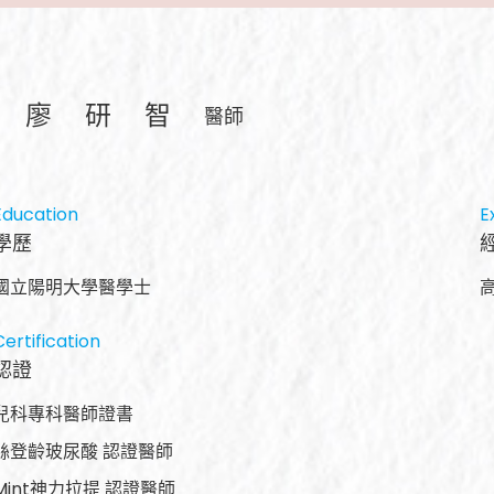
廖研智
醫師
Education​
E
學歷
國立陽明大學醫學士
Certification
認證
兒科專科醫師證書
絲登齡玻尿酸 認證醫師
Mint神力拉提 認證醫師