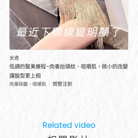
米奇
低調的醫美療程–肉毒抬頭紋、咀嚼肌，微小的改變
讓臉型更上相
微整注射
肉毒除皺、咀嚼肌
Related video