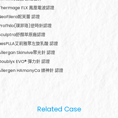
Thermage FLX 鳳凰電波認證
NeoFilera妮芙蕾 認證
Profhilo(璞菲珞)逆時針認證
Sculptra舒顏萃原廠認證
aesPLLA艾莉雅聚左旋乳酸 認證
Allergan Skinvive聚光針 認證
Doublyx EVO® 彈力針 認證
Allergen HAmonyCa 媄神針 認證
Related Case