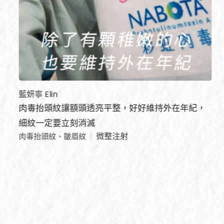
藍妍寧 Elin
肉毒抬頭紋讓額頭透亮平整，好好維持外在年紀，
細紋一定要立刻消滅
微整注射
肉毒抬頭紋、皺眉紋