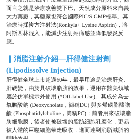
而言之就是治療改善雙下巴。天然成分原料來自義
大力藥廠，其藥廠也符合國際
PIC/S
GMP標準。其
治療時採複方注射法(Ronkyla+ Lysine Aspirin)，將
阿斯匹林混入，能減少注射疼痛感並降低發炎反
應。
▎消脂注射介紹—肝得健注射劑
(Lipodissolve Injection)
肝得健全球上市超過60年，最早用途是治療肝炎、
肝硬變，由於具破壞脂肪的效果，運用在醫美領域
屬於仿單標示外使用 (*Off-label Use)。其成分為去
氧膽酸鈉 (Deoxycholate，簡稱DC) 與多烯磷脂醯膽
鹼 (Phosphatidylcholine，簡稱PC)；前者用來破壞脂
肪細胞膜，後者使被破壞的脂肪細胞乳糜化，更易
被人體的巨噬細胞帶走吸收，進而達到消脂減脂的
輔助效果。