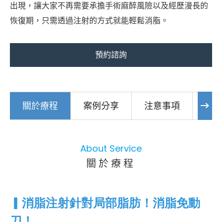
出現，讓大家不再需要承擔手術麻醉風險以及經歷漫長的
恢復期，只需透過注射的方式就能輕鬆消脂。
預約諮詢
關於療程
案例分享
注意事項
常
About Service
關於療程
▎消脂注射針對局部脂肪！消脂免動
刀！