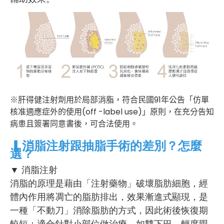
※肝得健注射劑用於局部消脂，符合民國91年公告「仿單
核准適應症外的使用(off -label use)」原則，在充分告知
病患且簽署同意書後，可合法使用。
▎消脂注射跟抽脂手術的差別？怎麼
選？
▼ 消脂注射
消脂的原理是藉由「注射藥物」破壞脂肪細胞，經
體內作用將凋亡的脂肪排出，效果漸進式顯現，是
一種「不動刀」消除脂肪的方式，因此術後恢復期
較短；適合針對小部位做治療，如雙下巴、輕度囤