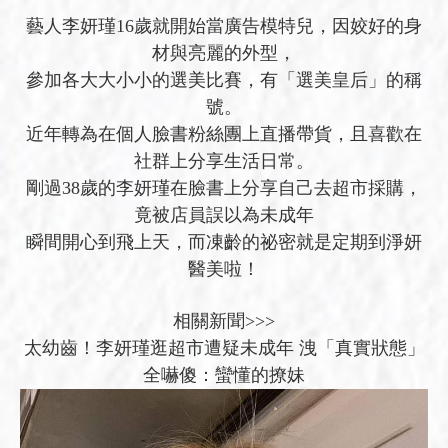
藝人李妍瑾16歲就開始當廣告模特兒，因姣好的身
材與亮麗的外型，
參加各大大小小的選美比賽，有「選美皇后」的稱
號。
近年轉為在個人臉書粉絲團上直播帶貨，且喜歡在
社群上分享生活日常。
剛過38歲的李妍瑾在臉書上分享自己去超市採購，
竟被店員誤以為未成年
瞬間開心到飛上天，而凍齡的祕密就是定期到淨妍
醫美啦！
相關新聞>>>
太幼齒！李妍瑾逛超市遭疑未成年 洩「真實狀態」
全嚇傻：蠻懂的撩妹