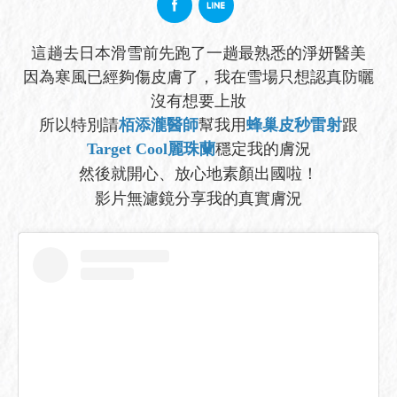
這趟去日本滑雪前先跑了一趟最熟悉的淨妍醫美
因為寒風已經夠傷皮膚了，我在雪場只想認真防曬
沒有想要上妝
所以特別請
栢添瀧醫師
幫我用
蜂巢皮秒雷射
跟
Target Cool
麗珠蘭
穩定我的膚況
然後就開心、放心地素顏出國啦！
影片無濾鏡分享我的真實膚況