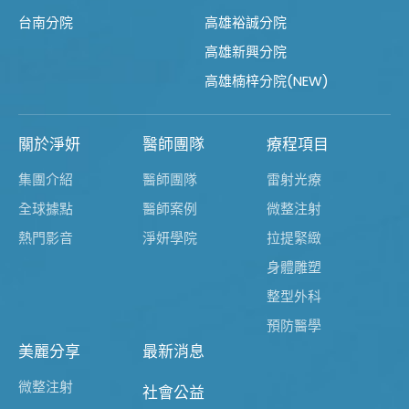
台南分院
高雄裕誠分院
高雄新興分院
高雄楠梓分院(NEW)
關於淨妍
醫師團隊
療程項目
集團介紹
醫師團隊
雷射光療
全球據點
醫師案例
微整注射
熱門影音
淨妍學院
拉提緊緻
身體雕塑
整型外科
預防醫學
美麗分享
最新消息
微整注射
社會公益