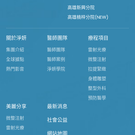
高雄新興分院
高雄楠梓分院(NEW)
關於淨妍
醫師團隊
療程項目
集團介紹
醫師團隊
雷射光療
全球據點
醫師案例
微整注射
熱門影音
淨妍學院
拉提緊緻
身體雕塑
整型外科
預防醫學
美麗分享
最新消息
微整注射
社會公益
雷射光療
網站地圖