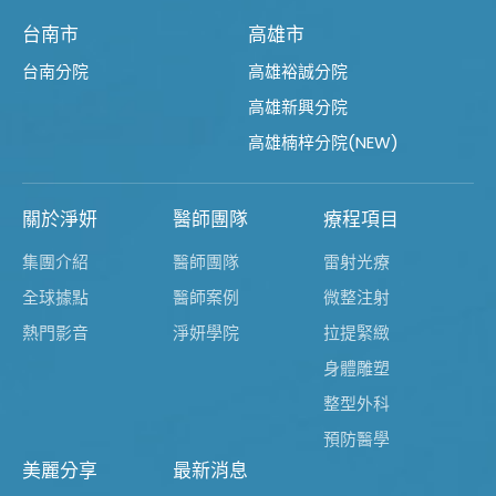
台南市
高雄市
台南分院
高雄裕誠分院
高雄新興分院
高雄楠梓分院(NEW)
關於淨妍
醫師團隊
療程項目
集團介紹
醫師團隊
雷射光療
全球據點
醫師案例
微整注射
熱門影音
淨妍學院
拉提緊緻
身體雕塑
整型外科
預防醫學
美麗分享
最新消息