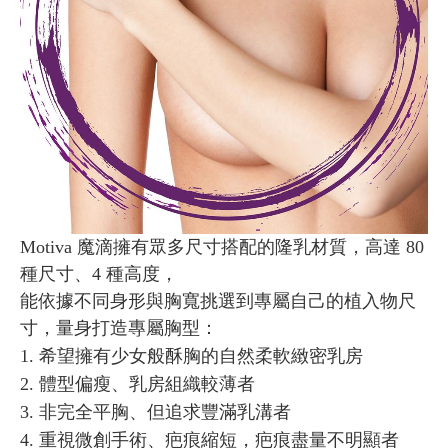
Motiva 魔滴擁有眾多尺⼨搭配的隆乳材質，⾼達 80
種尺⼨、4 種⾼度，
能依據不同⾝形與胸寬挑選到專屬⾃⼰的植入物尺
⼨，量⾝打造專屬胸型：
1. 希望擁有少女般酥胸的⾃然柔軟緻密乳房
2. 體型偏瘦、乳房組織較薄者
3. 非完全平胸、但追求豐滿乳溝者
4. 重視微創手術、疤痕縮短，疤痕盡量不明顯者