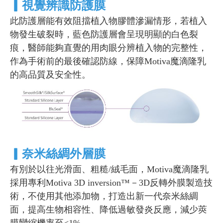
▎
視覺辨識防護膜
此防護層能有效阻擋植入物膠體滲漏情形，若植入
物發生破裂時，藍色防護層會呈現明顯的白色裂
痕，醫師能夠直覺的用肉眼分辨植入物的完整性，
作為手術前的最後確認防線，保障Motiva魔滴隆乳
的高品質及安全性。
▎
奈米絲綢外層膜
有別於以往光滑面、粗糙/絨毛面，Motiva魔滴隆乳
採用專利Motiva 3D inversion™－3D反轉外膜製造技
術，不使用其他添加物，打造出新一代奈米絲綢
面，提高生物相容性、降低過敏發炎反應，減少莢
膜攣縮機率至<1%。