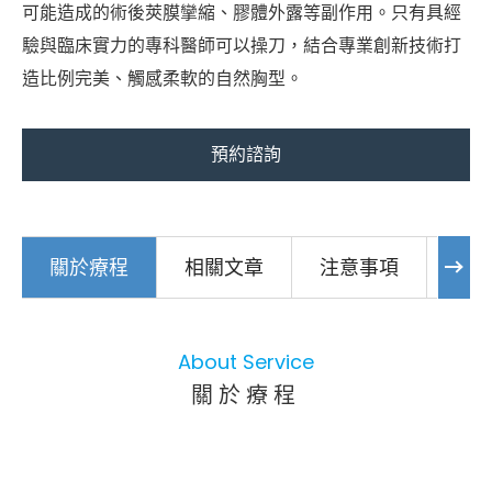
可能造成的術後莢膜攣縮、膠體外露等副作用。只有具經
驗與臨床實力的專科醫師可以操刀，結合專業創新技術打
造比例完美、觸感柔軟的自然胸型。
預約諮詢
關於療程
相關文章
注意事項
常
About Service
關於療程