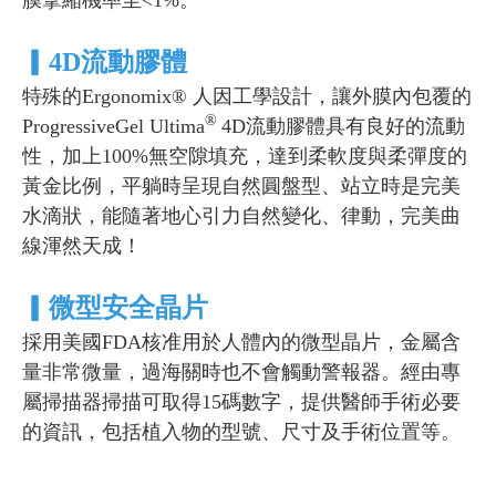
▎
4D流動膠體
特殊的Ergonomix® 人因工學設計，讓外膜內包覆的
®
ProgressiveGel Ultima
4D流動膠體具有良好的流動
性，加上100%無空隙填充，達到柔軟度與柔彈度的
黃金比例，平躺時呈現自然圓盤型、站立時是完美
水滴狀，能隨著地心引力自然變化、律動，完美曲
線渾然天成！
▎
微型安全晶片
採用美國FDA核准用於人體內的微型晶片，金屬含
量非常微量，過海關時也不會觸動警報器。經由專
屬掃描器掃描可取得15碼數字，提供醫師手術必要
的資訊，包括植入物的型號、尺寸及手術位置等。