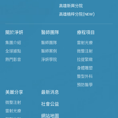
高雄新興分院
高雄楠梓分院(NEW)
關於淨妍
醫師團隊
療程項目
集團介紹
醫師團隊
雷射光療
全球據點
醫師案例
微整注射
熱門影音
淨妍學院
拉提緊緻
身體雕塑
整型外科
預防醫學
美麗分享
最新消息
微整注射
社會公益
雷射光療
網站地圖