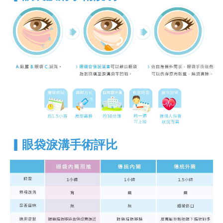
▎眼袋淚溝手術評比