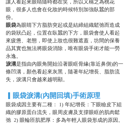
讓人看起來眼睛隨時都在笑，所以又稱之為桃花
眼，很多人也會在化妝的時候特別加強臥蠶的部
份。
眼袋
為眼睛下方脂肪突起或是結締組織鬆弛而造成
的袋狀凸起，位置在臥蠶的下方，眼袋會使人看起
來疲憊、老態，即使上妝也很難遮蓋，坊間的保養
品其實也無法將眼袋消除，唯有眼袋手術才能一勞
永逸。
淚溝
是指由內眼角開始沿著眼眶骨緣(靠近鼻側)的一
條凹溝，顏色看起來灰黑，隨著年紀增長、脂肪流
失，淚溝只會越來越明顯。
▎眼袋淚溝(內開回填)手術原理
眼袋成因主要有二種： 1) 年紀增長：下眼瞼皮下組
織的膠原蛋白流失，眼周皮膚及支撐眼眶的肌肉鬆
弛 2) 眼輪匝肌肥厚：多為年輕人眼袋形成的原因。