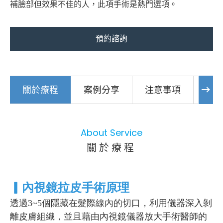
補臉部但效果不佳的人，此項手術是熱門選項。
預約諮詢
關於療程
案例分享
注意事項
常
About Service
關於療程
▎
內視鏡拉皮手術原理
透過3~5個隱藏在髮際線內的切口，利用儀器深入剝
離皮膚組織，並且藉由內視鏡儀器放大手術醫師的