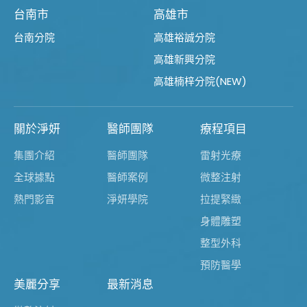
台南市
高雄市
台南分院
高雄裕誠分院
高雄新興分院
高雄楠梓分院(NEW)
關於淨妍
醫師團隊
療程項目
集團介紹
醫師團隊
雷射光療
全球據點
醫師案例
微整注射
熱門影音
淨妍學院
拉提緊緻
身體雕塑
整型外科
預防醫學
美麗分享
最新消息