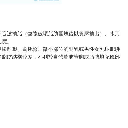
超音波抽脂（熱能破壞脂肪團塊後以負壓抽出）、水刀
純度。
甲線雕塑、蜜桃臀、微小部位的副乳或男性女乳症肥胖
的脂肪結構較差，不利於自體脂肪豐胸或脂肪填充臉部