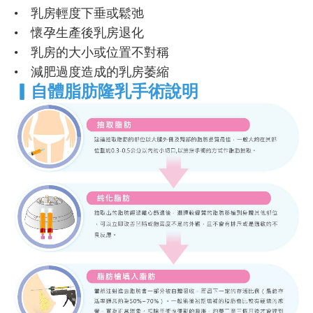
• 乳房輕度下垂或鬆弛
• 懷孕生產後乳房退化
• 乳房的大小或位置不對稱
• 減肥過度造成的乳房萎縮
▎
自體脂肪隆乳手術說明