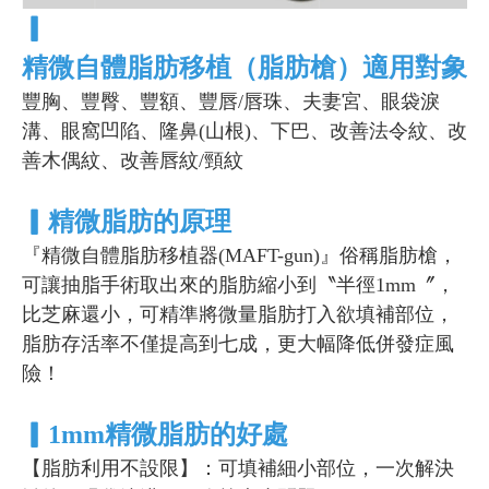
▎
精微自體脂肪移植（脂肪槍）適用對象
豐胸、豐臀、豐額、豐唇/唇珠、夫妻宮、眼袋淚
溝、眼窩凹陷、隆鼻(山根)、下巴、改善法令紋、改
善木偶紋、改善唇紋/頸紋
▎
精微脂肪的原理
『精微自體脂肪移植器(MAFT-gun)』俗稱脂肪槍，
可讓抽脂手術取出來的脂肪縮小到〝半徑1mm〞，
比芝麻還小，可精準將微量脂肪打入欲填補部位，
脂肪存活率不僅提高到七成，更大幅降低併發症風
險！
▎
1mm精微脂肪的好處
【脂肪利用不設限】：可填補細小部位，一次解決