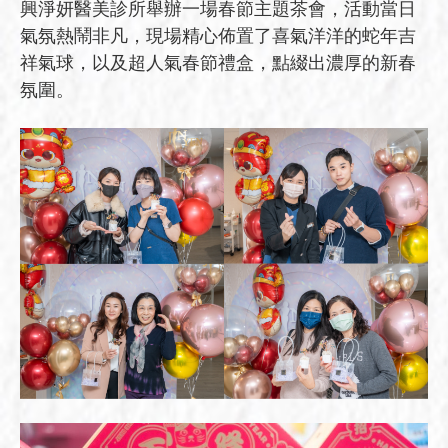
興淨妍醫美診所舉辦一場春節主題茶會，活動當日
氣氛熱鬧非凡，現場精心佈置了喜氣洋洋的蛇年吉
祥氣球，以及超人氣春節禮盒，點綴出濃厚的新春
氛圍。