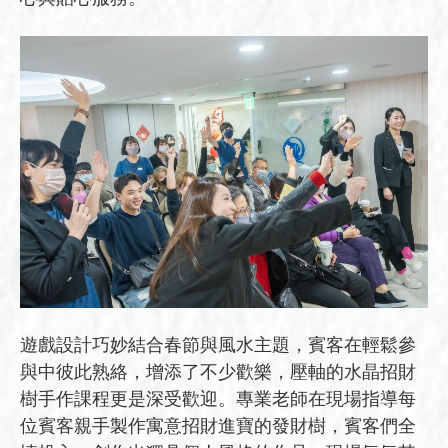
遊戲設計巧妙結合春節與風水主題，賓客在輕鬆參
與中彼此熟絡，增添了不少歡樂，壓軸的水晶招財
樹手作課程更是深受歡迎。專業老師在現場指導每
位賓客親手製作寓意招財進寶的發財樹，賓客們全