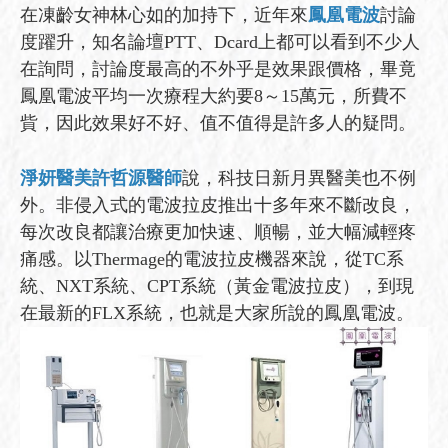
在凍齡女神林心如的加持下，近年來
鳳凰電波
討論
度躍升，知名論壇PTT、Dcard上都可以看到不少人
在詢問，討論度最高的不外乎是效果跟價格，畢竟
鳳凰電波平均一次療程大約要8～15萬元，所費不
貲，因此效果好不好、值不值得是許多人的疑問。
淨妍醫美許哲源醫師
說，科技日新月異醫美也不例
外。非侵入式的電波拉皮推出十多年來不斷改良，
每次改良都讓治療更加快速、順暢，並大幅減輕疼
痛感。以Thermage的電波拉皮機器來說，從TC系
統、NXT系統、CPT系統（黃金電波拉皮），到現
在最新的FLX系統，也就是大家所說的鳳凰電波。