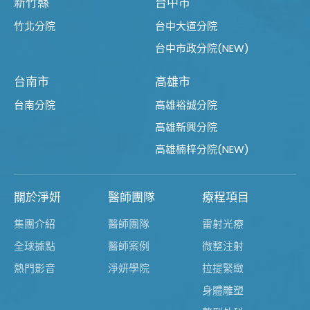
新竹縣
台中市
竹北分院
台中大道分院
台中市政分院(NEW)
台南市
高雄市
台南分院
高雄裕誠分院
高雄新興分院
高雄楠梓分院(NEW)
關於淨妍
醫師團隊
療程項目
集團介紹
醫師團隊
雷射光療
全球據點
醫師案例
微整注射
熱門影音
淨妍學院
拉提緊緻
身體雕塑