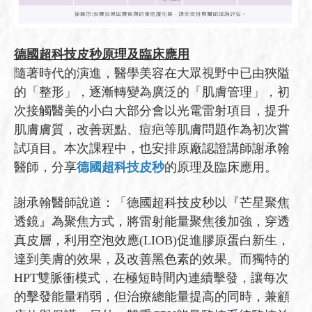
德國超科技皮秒原理及臨床應用
隨著時代的演進，醫學美容在大眾視野中已由狹隘
的「整形」，逐漸轉變為廣泛的「肌膚管理」，初
次接觸醫美的小白大部分會以光電雷射項目，提升
肌膚膚質，改善斑點、痘疤等肌膚問題作為初次嘗
試項目。本次課程中，也安排原廠認證講師謝承翰
醫師，分享
德國超科技皮秒
的原理及臨床應用。
謝承翰醫師說道：「德國超科技皮秒以『芒星聚焦
透鏡』為聚焦方式，將雷射能量聚焦後加強，穿透
真皮層，利用空泡效應(LIOB)促進膠原蛋白新生，
達到美膚的效果，及改善黑色素的效果。而獨特的
HPT雙脈衝模式，在極短時間內連續擊發，讓每次
的擊發能量稍弱，但治療總能量提高的同時，兼顧