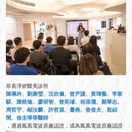
恭喜淨妍醫美診所
陳珮吟、劉康瑩、沈欣儀、曾尹謙、黃瑋薇、李家
騏、陳映瑜、廖研智、曾奕璿、栢添瀧、顏華志、
周哲宇、鄔汝麟、許哲源、蕭堯、曾俊夫、殷紹
閔、徐圭璋等醫師
，通過鳳凰電波原廠認證，成為鳳凰電波原廠認證