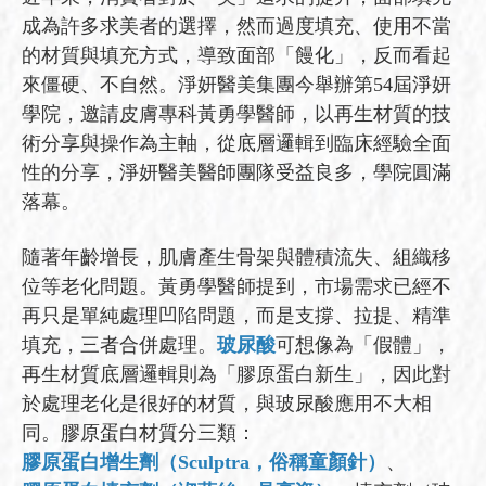
成為許多求美者的選擇，然而過度填充、使用不當
的材質與填充方式，導致面部「饅化」，反而看起
來僵硬、不自然。淨妍醫美集團今舉辦第54屆淨妍
學院，邀請皮膚專科黃勇學醫師，以再生材質的技
術分享與操作為主軸，從底層邏輯到臨床經驗全面
性的分享，淨妍醫美醫師團隊受益良多，學院圓滿
落幕。
隨著年齡增長，肌膚產生骨架與體積流失、組織移
位等老化問題。黃勇學醫師提到，市場需求已經不
再只是單純處理凹陷問題，而是支撐、拉提、精準
填充，三者合併處理。
玻尿酸
可想像為「假體」，
再生材質底層邏輯則為「膠原蛋白新生」，因此對
於處理老化是很好的材質，與玻尿酸應用不大相
同。膠原蛋白材質分三類：
膠原蛋白增生劑（Sculptra，俗稱童顏針）
、