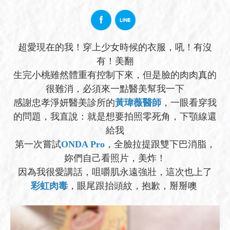
超愛現在的我！穿上少女時候的衣服，吼！有沒
有！美翻
生完小桃雖然體重有控制下來，但是臉的肉肉真的
很難消，必須來一點醫美幫我一下
感謝忠孝淨妍醫美診所的
黃瑋薇醫師
，一眼看穿我
的問題，我直說：就是想要拍照零死角，下顎線還
給我
第一次嘗試
ONDA Pro
，全臉拉提跟雙下巴消脂，
妳們自己看照片，美炸！
因為我很愛講話，咀嚼肌永遠強壯，這次也上了
彩虹肉毒
，眼尾跟抬頭紋，抱歉，掰掰噢