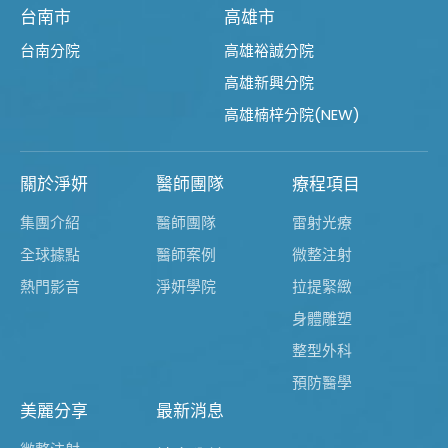
台南市
高雄市
台南分院
高雄裕誠分院
高雄新興分院
高雄楠梓分院(NEW)
關於淨妍
醫師團隊
療程項目
集團介紹
醫師團隊
雷射光療
全球據點
醫師案例
微整注射
熱門影音
淨妍學院
拉提緊緻
身體雕塑
整型外科
預防醫學
美麗分享
最新消息