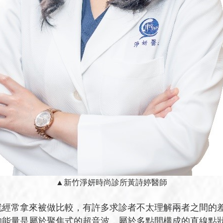
▲新竹淨妍時尚診所黃詩婷醫師
就經常拿來被做比較，有許多求診者不太理解兩者之間的
的能量是屬於聚焦式的超音波，屬於多點間構成的直線點