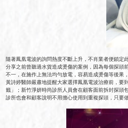
隨著鳳凰電波的詢問熱度不斷上升，不肖業者便鎖定
分享之前曾聽過水貨造成燙傷的案例，因為每個探頭
不一，在施作上無法均勻放電，容易造成燙傷等後果
黃詩婷醫師嚴肅地提醒大家選擇鳳凰電波治療前，要
籤」；新竹淨妍時尚診所人員會在顧客面前拆封探頭包
診所也會和顧客說明不用擔心使用到重複探頭，只要