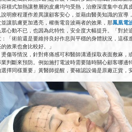
過容積式加熱讓整層的皮膚均勻受熱，治療深度集中在真
人說明療程運作差異讓顧客安心，並藉由醫美知識的宣導
紋並讓肌膚更加透亮，權衡電音波兩者的效果，那
鳳凰電
民眾心動不已，也因為此特性，安全度大幅提升。「對於
意：「術前還是要維持良好作息與平穩的身體狀況，這樣
亮的效果也會比較好。」
、燙傷等情況，針對疼痛感可和醫師溝通採取表面敷麻，
專業判斷來預防。例如施打電波時需要隨時關心顧客哪邊
的選擇同樣重要」黃醫師提醒，要確認設備是原廠正貨，