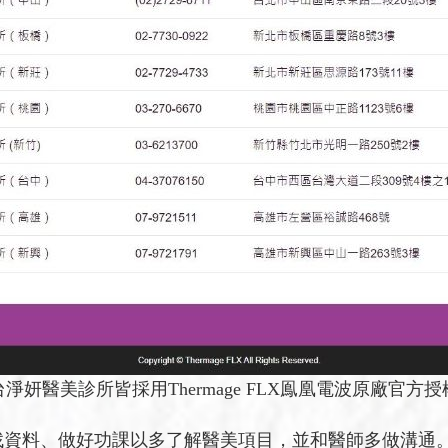
淨妍醫美診所皆採用Thermage FLX鳯凰電波原廠官方
找資料、做好功課以多了解醫美項目，並和醫師多做溝通