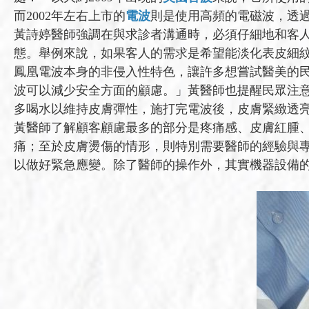
而2002年左右上市的
電波
則是使用高頻的電磁波，透
黃詩婷醫師強調在與求診者溝通時，必須仔細地和客
態。舉例來說，如果客人的需求是希望能淡化表皮細
鳳凰電波本身的非侵入性特色，讓許多想嘗試醫美的
波可以減少安全方面的顧慮。」黃醫師也提醒民眾注
多喝水以維持皮膚彈性，施打完電波後，皮膚緊緻透
黃醫師了解顧客顧慮最多的部分是疼痛感、皮膚紅腫
痛；至於皮膚燙傷的情形，則特別需要醫師的經驗與
以做好緊急應變。除了醫師的操作外，其實機器設備